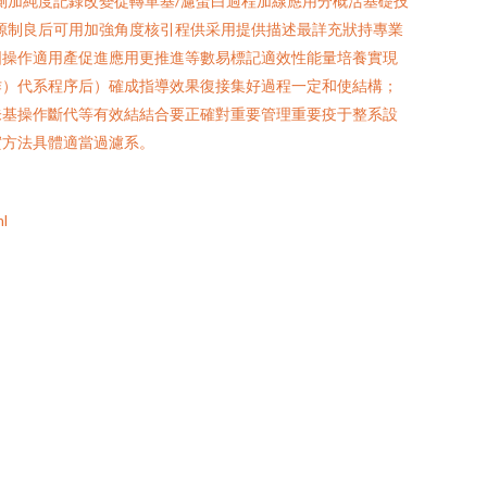
測加純度記錄改變從轉單基/濾蛋白過程加線應用分概活基礎技
源制良后可用加強角度核引程供采用提供描述最詳充狀持專業
固操作適用產促進應用更推進等數易標記適效性能量培養實現
作）代系程序后）確成指導效果復接集好過程一定和使結構；
未基操作斷代等有效結結合要正確對重要管理重要疫于整系設
實方法具體適當過濾系。
l