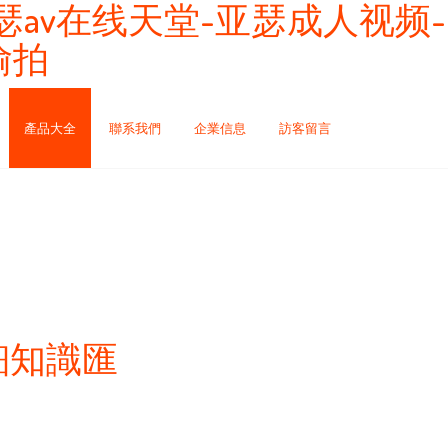
瑟av在线天堂-亚瑟成人视频-
偷拍
產品大全
聯系我們
企業信息
訪客留言
細知識匯