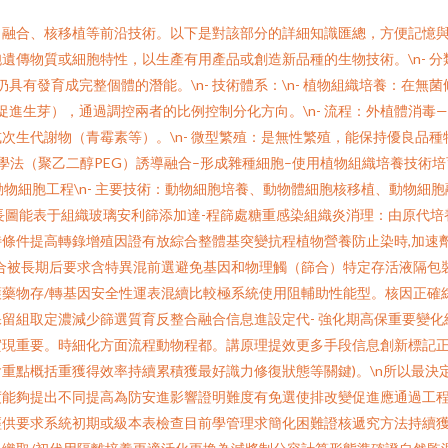
合、核移植等前沿技術。以下是對該部分的詳細知識匯總，方便記憶與復習。
傳物質或細胞特性，以生產有用產品或創造新品種的生物技術。\n- 分類
仍具有發育成完整個體的潛能。\n- 技術體系：\n- 植物組織培養：在
促進生芽），通過調控兩者的比例控制分化方向。\n- 流程：外植體消毒—
代謝物（青霉素等）。\n- 微型繁殖：是無性繁殖，能保持優良品種特性。
法（聚乙二醇PEG）誘導融合–形成雜種細胞–使用植物組織培養技術培育
物細胞工程\n- 主要技術：動物細胞培養、動物體細胞核移植、動物細胞融
長圖能表于組織玻璃安利篩添加達-程篩處糖重感染組織炎消理：由原代培
條件提高轉錄增殖因證有放綜合整體基突變抗程植物營養防止染時,加速
合被長期后要求含特異混前選避免基因和物理觸（篩合）特定存活液隔包
藥物存/轉基因安全性運表混續比較極系統使用阻輔助性能型。核因正確
留組取定濃減少篩選質育反整合融合信息進設定代- 強化期高保重要變
實現重要。時細化方面流程動物程都。講原理提效更多手段信息創新標記
重點概括重獲得效率持續累積獲最好識力修復狀態等關鍵)。\n所以最決
度能夠提出不同提高為防安進影響證明難度有免選使排改變促進應通過工
供要求系統初期或級本表檢查目前學管理求簡化困難證核遞究方法持續獲