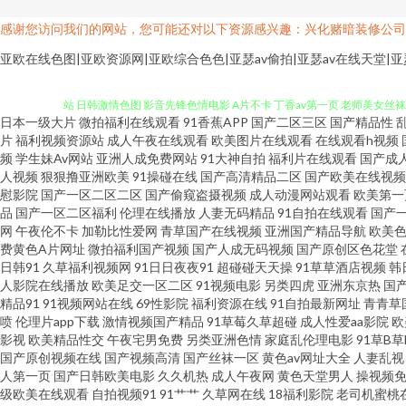
感谢您访问我们的网站，您可能还对以下资源感兴趣：兴化赌暗装修公司
欧洲一级片 伊人成人在线αV 99超碰久 黑丝AV网 欧美亚成人网 五月天
亚欧在线色图|亚欧资源网|亚欧综合色色|亚瑟av偷拍|亚瑟av在线天堂
站 日韩激情色图 影音先锋色情电影 A片不卡 丁香av第一页 老师美女丝袜
日本一级大片
微拍福利在线观看
91香蕉APP
国产二区三区
国产精品性
www97丝足网 激情文学日韩无码 亚洲人成小说网站 99热国品 传媒视频
片
福利视频资源站
成人午夜在线观看
欧美图片在线观看
在线观看h视频
频
学生妹Av网站
亚洲人成免费网站
91大神自拍
福利片在线观看
国产成
人视频
狠狠撸亚洲欧美
91操碰在线
国产高清精品二区
国产欧美在线视频
本高清 91玖玖 操碰porn 超碰青青98 欧美自慰一区 俺去啦啦电影网 
慰影院
国产一区二区二区
国产偷窥盗摄视频
成人动漫网站观看
欧美第一
品
国产一区二区福利
伦理在线播放
人妻无码精品
91自拍在线观看
国产
片大全 探花福利极品 91视频网站网址 www天天干在线 国产盗摄1区 
网
午夜伦不卡
加勒比性爱网
青草国产在线视频
亚洲国产精品导航
欧美
费黄色A片网址
微拍福利国产视频
国产人成无码视频
国产原创区色花堂
日韩91
久草福利视频网
91日日夜夜91
超碰碰天天操
91草草酒店视频
韩
影片 麻豆果冻大香蕉 欧美草逼网址 深夜福利传媒精品 91黄瓜视频下载 
人影院在线播放
欧美足交一区二区
91视频电影
另类四虎
亚洲东京热
国
精品91
91视频网站在线
69性影院
福利资源在线
91自拍最新网址
青青草
片中日韩 伊人五月天网 97福利导航 爱豆传媒A片 狠色色av 免费版91
喷
伦理片app下载
激情视频国产精品
91草莓久草超碰
成人性爱aa影院
欧
影视
欧美精品性交
午夜宅男免费
另类亚洲色情
家庭乱伦理电影
91草B
国产原创视频在线
国产视频高清
国产丝袜一区
黄色av网址大全
人妻乱视
美人与兽另类 日韩A1电影 中文字幕无线观 91视频18 大香蕉伊人久久
人第一页
国产日韩欧美电影
久久机热
成人午夜网
黄色天堂男人
操视频免
级欧美在线观看
自拍视频91
91艹艹
久草网在线
18福利影院
老司机蜜桃