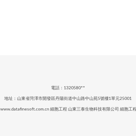
電話：1320580**
地址：山東省菏澤市開發區丹陽街道中山路中山苑5號樓1單元25001
6
www.datafinesoft.com.cn
細胞工程
山東三泰生物科技有限公司
細胞工