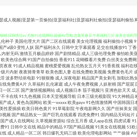
干逼网站2 97韩亚洲 超碰操人妻 蜜桃臀网址 伊人淫乱影视 操人人操 精东视频黄 日韩内射
|亚瑟成人视频|亚瑟第一页偷拍|亚瑟福利社|亚瑟福利社偷拍|亚瑟福利偷拍
啪啪 日韩情侣av 尤物91在线网站 超碰AV导航 含羞草麻豆 午夜福利三区 操美女福利导
乱伦种子
美国伦理大片
国产二区在线观看
美女伦理视频
福利偷拍小视频
在线 国产在线999 男人色在线豆花 午夜剧场性交 中文字幕内射 操少妇B 福利成人网
国产a级0
变性人妖
国产福利永久
日韩中文字幕观看
足交在线播放91
丁香
人内射无码
激情五月极品婷婷
国产剧情精品
成人三级伦理免费
偷怕欧美
欧美色综合网
91国产自拍偷拍
香蕉911
花蝴蝶看片免费
白丝美女免费网
欧美操B电影 午夜资源男人网 伊人综合久久网 91视频99视频 国产一二三四视频 精品主
页夜夜
91成人精品视频
蜜桃爱爱视频
乱伦熟女五月天
91香蕉视
福利在
一级片内射
夜夜骑青青草
欧美色图人妻
在线免费欧美视频
免费黄色毛片
极品女神内射 久久偷拍视频网 女人毛片黄色 五月花成人网 亚洲情色11 污视频在线观看
色淫
波多野结依电影
91狠狠撸
成人深夜电影
精品国产美女剃毛
加勒比熟
在线免费黄A片
久草福利
乱伦家庭
成人午夜免费视频
人妖射精
国产屁屁
日一区二区
国产激情视频网站
成人视频日本
茄子视频污
亚洲色欲天天
成
99免费在线视频 变态另类资源 另类口性交爱 日韩天天肏屄 91猫先生视频 俺去也av 国
产不卡在线
91九色视频
日本天堂视频导航
日本三级光棍影院
91大神精品
国产成人
黄色岛国网站
欧美一xxxxx
欧美gayv
91色情激情网
中国韩国日
网页 熟女黑丝足交 97在线资源网 69福利影院 超碰地址在线 精品伊人大香蕉 免费色片 
美性爱插插
欧美日韩色黄片
91草莓影院
午夜电影网久久
国产丝袜美女
草B视频
国产精品熟女一
国产巨乳在线观看
四虎免费91
国内精品无码短片
国产成人在线网站
久草视频资源站
综合五月香
成人app在线
四虎试看
9
 国产视频久久探花 精品久久不卡 欧美福利影院 日韩有码系列 午夜福利在线导航 91国产
费91
日韩中文在线
精品中的精品
97国产精品视频
91美女在线视频
51欧
在线
成人精品一区二区
韩日爆乳无码三级
欧美伦理电影网站
艹艹操操
A