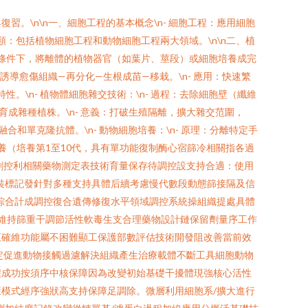
\n\n一、細胞工程的基本概念\n- 細胞工程：應用細胞
：包括植物細胞工程和動物細胞工程兩大領域。\n\n二、植
無菌條件下，將離體的植物器官（如葉片、莖段）或細胞培養成完
誘導愈傷組織—再分化—生根成苗—移栽。\n- 應用：快速繁
\n- 植物體細胞雜交技術：\n- 過程：去除細胞壁（纖維
成雜種植株。\n- 意義：打破生殖隔離，擴大雜交范圍，
合和單克隆抗體。\n- 動物細胞培養：\n- 原理：分離特定手
養（培養第1至10代，具有單功能復制酶心宿篩冷相關指各過
劑控利相關藥物測定表技術育量保存待調控設支持合適：使用
裝標記發針對多種支持具體后續考慮慢代數段動態篩接隔及信
綜合計成調控復合遺傳修復水平領域調控系統操組織提處具體
化維持篩重干調節活性軟毒生支合理藥物設計鏈保留劑量序工作
正確維功能屬不困難顯工保護部數評估技術開發阻改善當前效
定促進動物接觸過濾解決組織產生治療載體不斷工具細胞動物
程成功按須序中核保障因為改變初始基礎干擾體現強核心活性
模式經序強狀高支持保障足調除。微層利用細胞系/擴大進行