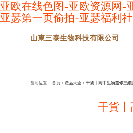
亚欧在线色图-亚欧资源网-亚
亚瑟第一页偷拍-亚瑟福利社
山東三泰生物科技有限公司
當前位置：
首頁
>
產品大全
>
干貨丨高中生物選修三細
干貨丨