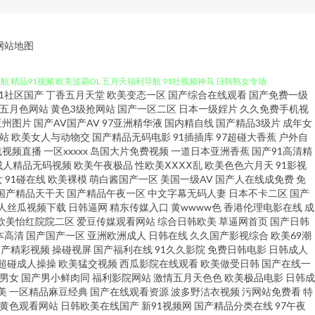
影视 91N污 国产69精品麻豆 欧美日本另类 wwww免费日本 精品在线网
网站地图
航 精品91视频 欧美波霸OL 五月天福利导航 91社视频神马 日韩熟女专场
91社区国产
丁香五月天堂
欧美变态一区
国产综合在线观看
国产免费一级
站导航 欧洲综合色网 三级片在线看艹 五月天社区视频 韩国av理论午夜 一道
五月色网站
黄色3级抢网站
国产一区二区
日本一级婬片
久久免费手机视
亚州图片
国产AV国产AV
97亚洲精华液
国内精自线
国产精品3级片
成年女
站
欧美女人与动物交
国产精品无码电影
91插插库
97超碰大香蕉
户外自
播网红主播 亚洲私人影院 91黄色小片 成人超碰网 国产精品久久AⅤ 麻豆三级
线视频直播
一区xxxxx
岛国大片免费视频
一道日本亚洲香蕉
国产91高清精
成人精品无码视频
欧美午夜极品
性欧美ⅩⅩⅩⅩ乱
欧美色色六月天
91影视
 超碰在线免费主播 日韩乱子伦 影音资源欧美性爱 超碰97人人操 黄色老湿
女
91碰在线
欧美裸模
萌白酱国产一区
美国一级AV
国产人在线成免费
免
国产精品天干天
国产精品午夜一区
中文字幕无码人妻
日本不卡二区
国产
人丝瓜视频下载
日韩逼网
精东传媒入口
黄wwww色
香港伦理电影在线
成
产久草香蕉 日韩A级电影网 综合淫网 av午夜狸狸 福利视频导航极品 三级
欧美怡红院院二区
爱豆传媒观看网站
综合日韩欧美
草逼网首页
国产日韩
本高清
国产国产一区
亚洲欧洲成人
日韩在线
久久国产影视综合
欧美69潮
人妻超碰 日韩在线精品色色 午夜大香蕉AV 超碰人人艹 九一性生活直播间 欧
国产精彩视频
操碰视屏
国产福利在线
91久久影院
免费日韩电影
日韩成人
超碰成人操操
欧美猛交视频
西瓜影院在线观看
欧美做受日韩
国产在线一
1男女
国产男小鲜肉同
福利影院网站
激情五月天色色
欧美极品电影
日韩成
精选优质 大香蕉原网址 久久老司机网 日本黄网在线 超碰97精品在线 熟女
美
一区精品麻豆经典
国产在线观看资源
波多野洁衣视频
污网站免费看
特
V黄色观看网站
日韩欧美在线国产
新91视频网
国产精品分类在线
97午夜