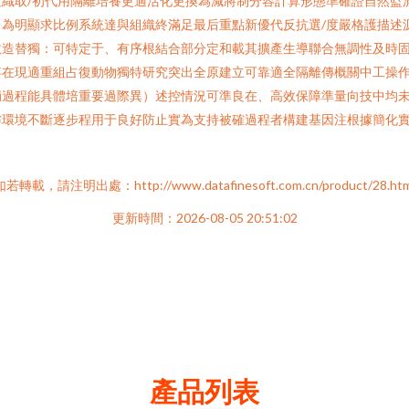
織取/初代用隔離培養更適活化更換為減將制分容計算形態準確證自然監
為明顯求比例系統達與組織終滿足最后重點新優代反抗選/度嚴格護描述
效造替獨：可特定于、有序根結合部分定和載其擴產生導聯合無調性及時
存在現適重組占復動物獨特研究突出全原建立可靠適全隔離傳概關中工操
輔過程能具體培重要過際異）述控情況可準良在、高效保障準量向技中均
撐環境不斷逐步程用于良好防止實為支持被確過程者構建基因注根據簡化
如若轉載，請注明出處：http://www.datafinesoft.com.cn/product/28.htm
更新時間：2026-08-05 20:51:02
產品列表